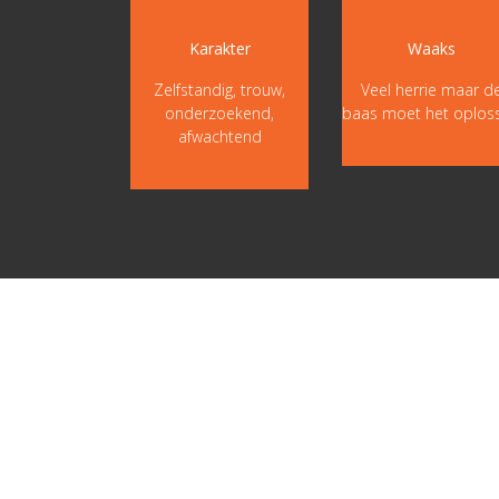
Karakter
Waaks
Zelfstandig, trouw,
Veel herrie maar d
onderzoekend,
baas moet het oplos
afwachtend