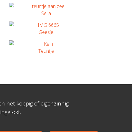
Seija
Geesje
Teuntje
 het koppig of eigenzinnig.
ingefokt.