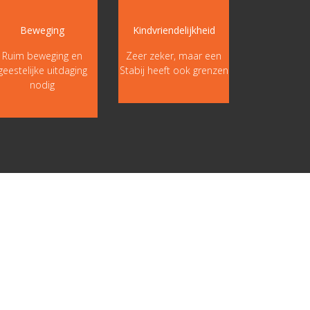
Beweging
Kindvriendelijkheid
Ruim beweging en
Zeer zeker, maar een
geestelijke uitdaging
Stabij heeft ook grenzen
nodig