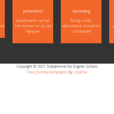
Jachtinstinct
Opvoeding
e
Goed trainen op het
Rustig, vrolijk,
sen
'hier komen' en op tijd
afwisselend, motiveren,
ingrijpen
consequent
Copyright © 2021 Stabijkennel De Engeler Schans
Free Joomla templates
by
Ltheme