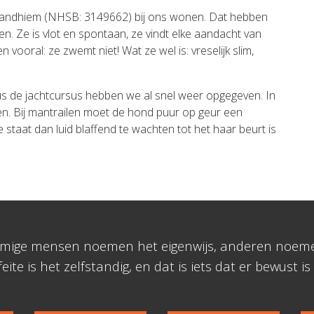
. Zandhiem (NHSB: 3149662) bij ons wonen. Dat hebben
en. Ze is vlot en spontaan, ze vindt elke aandacht van
 vooral: ze zwemt niet! Wat ze wel is: vreselijk slim,
dus de jachtcursus hebben we al snel weer opgegeven. In
en. Bij mantrailen moet de hond puur op geur een
staat dan luid blaffend te wachten tot het haar beurt is
Sommige mensen noemen het eigenwijs, anderen noemen
eite is het zelfstandig, en dat is iets dat er bewust is 