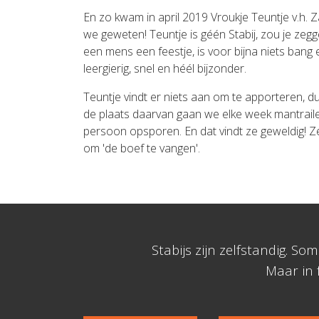
En zo kwam in april 2019 Vroukje Teuntje v.h
we geweten! Teuntje is géén Stabij, zou je zegg
een mens een feestje, is voor bijna niets bang en
leergierig, snel en héél bijzonder.
Teuntje vindt er niets aan om te apporteren, 
de plaats daarvan gaan we elke week mantrail
persoon opsporen. En dat vindt ze geweldig! Ze 
om 'de boef te vangen'.
Stabijs zijn zelfstandig. 
Maar in f